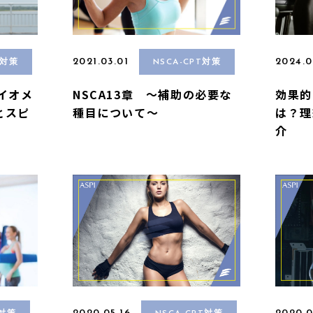
2021.03.01
2024.0
T対策
NSCA-CPT対策
ライオメ
NSCA13章 〜補助の必要な
効果的
とスピ
種目について〜
は？理
介