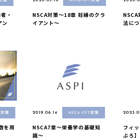
2020.05.16
2020.0
T対策
NSCA-CPT対策
齢者・
NSCA対策〜18章 妊婦のクラ
NSC
アン
イアント〜
法につ
2019.06.14
2023.0
T対策
NSCA-CPT対策
拍数を用
NSCA7章〜栄養学の基礎知
フィッ
識〜
ぶろ】