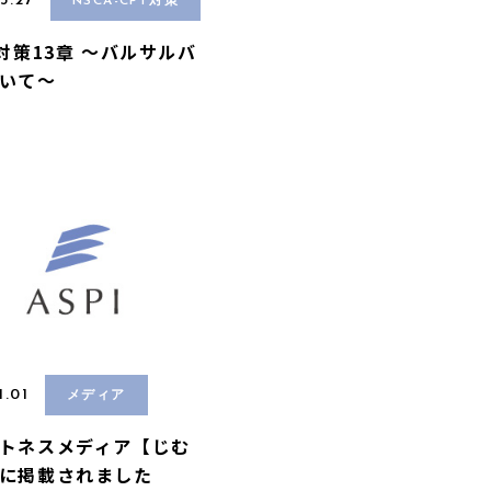
3.27
NSCA-CPT対策
A対策13章 〜バルサルバ
いて〜
1.01
メディア
トネスメディア【じむ
に掲載されました