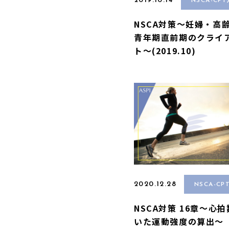
2019.10.14
NSCA-CP
NSCA対策〜妊婦・高
青年期直前期のクライ
ト〜(2019.10)
2020.12.28
NSCA-CP
NSCA対策 16章〜心
いた運動強度の算出〜