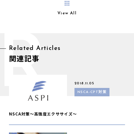
View All
R
Related Articles
関連記事
2018.11.05
NSCA-CPT対策
NSCA対策〜高強度エクササイズ〜