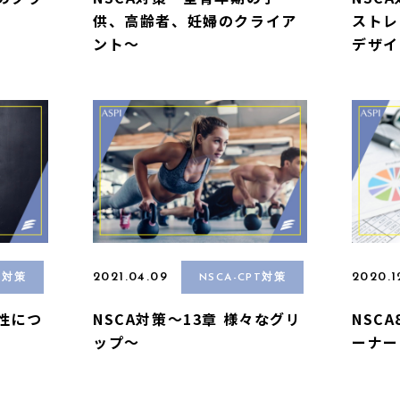
供、高齢者、妊婦のクライア
ストレ
ント〜
デザイン
2021.04.09
2020.1
T対策
NSCA-CPT対策
軟性につ
NSCA対策〜13章 様々なグリ
NSC
ップ〜
ーナー