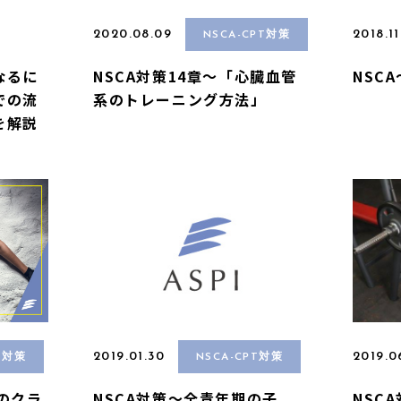
2020.08.09
2018.11
NSCA-CPT対策
なるに
NSCA対策14章〜「心臓血管
NSC
での流
系のトレーニング方法」
を解説
2019.01.30
2019.0
T対策
NSCA-CPT対策
婦のクラ
NSCA対策〜全青年期の子
NSC