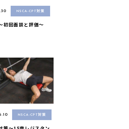
.30
NSCA-CPT対策
A〜初回面談と評価〜
6.10
NSCA-CPT対策
A対策〜15章レジスタン