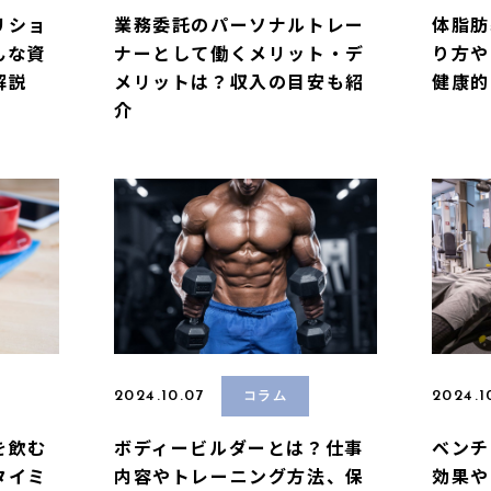
リショ
業務委託のパーソナルトレー
体脂肪
んな資
ナーとして働くメリット・デ
り方や
解説
メリットは？収入の目安も紹
健康的
介
2024.10.07
2024.1
コラム
を飲む
ボディービルダーとは？仕事
ベンチ
タイミ
内容やトレーニング方法、保
効果や