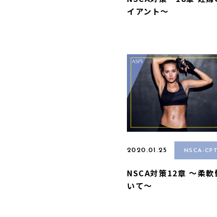
イアント〜
2020.01.25
NSCA-CP
NSCA対策12章 〜柔
いて〜