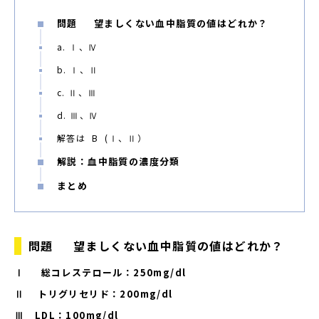
問題 望ましくない血中脂質の値はどれか？
a. Ⅰ、Ⅳ
b. Ⅰ、Ⅱ
c. Ⅱ、Ⅲ
d. Ⅲ、Ⅳ
解答は B (Ⅰ、Ⅱ）
解説：血中脂質の濃度分類
まとめ
問題 望ましくない血中脂質の値はどれか？
Ⅰ 総コレステロール：250mg/dl
Ⅱ トリグリセリド：200mg/dl
Ⅲ LDL：100mg/dl