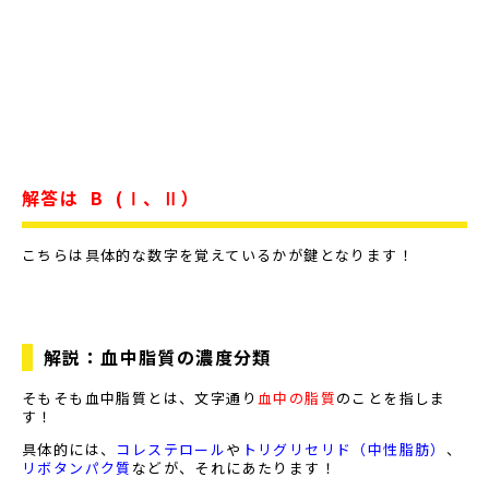
解答は
B (Ⅰ、Ⅱ）
こちらは具体的な数字を覚えているかが鍵となります！
解説：血中脂質の濃度分類
そもそも血中脂質とは、文字通り
血中の脂質
のことを指しま
す！
具体的には、
コレステロール
や
トリグリセリド（中性脂肪）
、
リボタンパク質
などが、それにあたります！