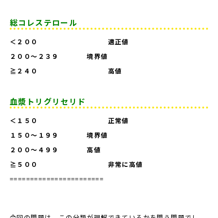
総コレステロール
＜２００ 適正値
２００〜２３９ 境界値
≧２４０ 高値
血漿トリグリセリド
＜１５０ 正常値
１５０〜１９９ 境界値
２００〜４９９ 高値
≧５００ 非常に高値
=======================
今回の問題は、この分類が理解できているかを問う問題でし