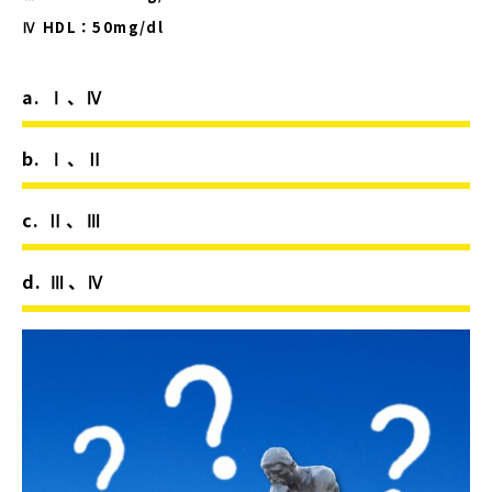
Ⅳ HDL：50mg/dl
a. Ⅰ、Ⅳ
b. Ⅰ、Ⅱ
c. Ⅱ、Ⅲ
d. Ⅲ、Ⅳ