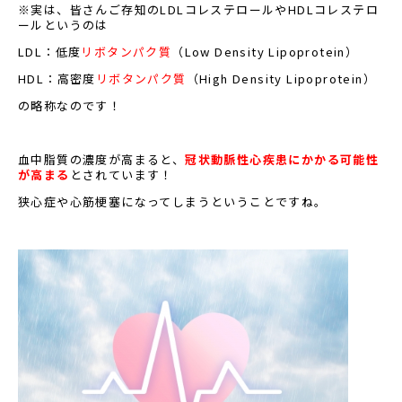
※実は、皆さんご存知のLDLコレステロールやHDLコレステロ
ールというのは
LDL：低度
リボタンパク質
（Low Density Lipoprotein）
HDL：高密度
リボタンパク質
（High Density Lipoprotein）
の略称なのです！
血中脂質の濃度が高まると、
冠状動脈性心疾患にかかる可能性
が高まる
とされています！
狭心症や心筋梗塞になってしまうということですね。