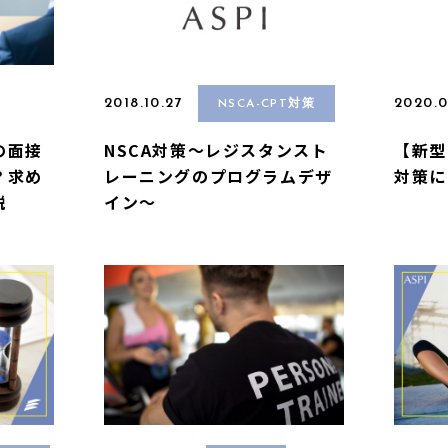
2018.10.27
2020.0
NSCA-CPT対策
の面接
NSCA対策〜レジスタンスト
【新型
？求め
レーニングのプログラムデザ
対策に
説
イン〜