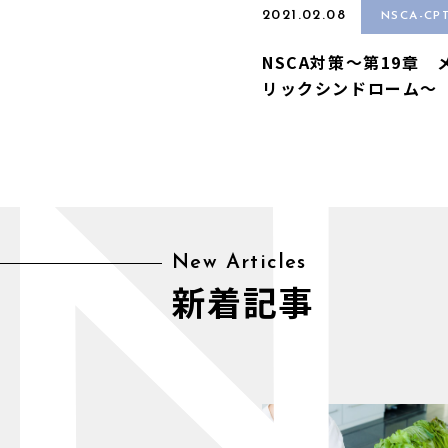
2021.02.08
NSCA-C
NSCA対策〜第19章 
リックシンドローム〜
N
New Articles
新着記事