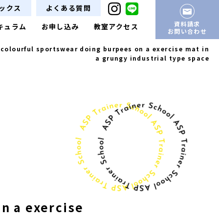
ックス
よくある質問
資料請求
キュラム
お申し込み
教室アクセス
お問い合わせ
colourful sportswear doing burpees on a exercise mat in
a grungy industrial type space
n a exercise