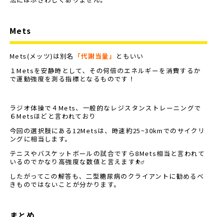
Mets
Mets(メッツ)は別名
「代謝当量」
ともいい
１Metsを安静時として、その何倍のエネルギーを消費するか
で運動強度を測る指標となるものです！
ラジオ体操で４Mets、一般的なレジスタンストレーニングで
６Metsほどと言われており
今回の選択肢にある12Metsは、時速約25~30kmでのサイクリ
ングに相当します。
テニスやバスケットボールの試合ですら8Mets相当と言われて
いるのでかなり高強度な数値と言えます⛹️‍♂️
したがってこの解答も、二型糖尿病のクライアントに勧めるべ
きものではないことが分かります。
まとめ