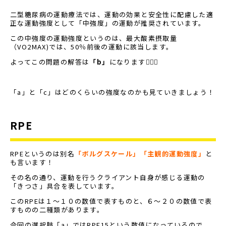
二型糖尿病の運動療法では、運動の効果と安全性に配慮した適
正な運動強度として「中強度」の運動が推奨されています。
この中強度の運動強度というのは、最大酸素摂取量
（VO2MAX)では、50％前後の運動に該当します。
よってこの問題の解答は
「b」
になります🙋🏻‍♂️
「a」と「c」はどのくらいの強度なのかも見ていきましょう！
RPE
RPEというのは別名
「ボルグスケール」「主観的運動強度」
と
も言います！
その名の通り、運動を行うクライアント自身が感じる運動の
「きつさ」具合を表しています。
このRPEは１〜１０の数値で表すものと、６〜２０の数値で表
すものの二種類があります。
今回の選択肢「a」ではRPE15という数値になっているので、