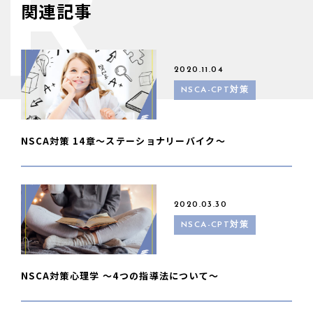
R
関連記事
2020.11.04
NSCA-CPT対策
NSCA対策 14章〜ステーショナリーバイク〜
2020.03.30
NSCA-CPT対策
NSCA対策心理学 〜4つの指導法について〜