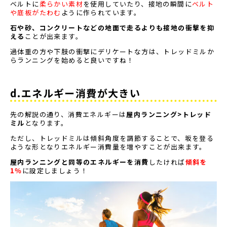
ベルトに
柔らかい素材
を使用していたり、接地の瞬間に
ベルト
や底板がたわむ
ように作られています。
石や砂、コンクリートなどの地面で走るよりも接地の衝撃を抑
える
ことが出来ます。
過体重の方や下肢の衝撃にデリケートな方は、トレッドミルか
らランニングを始めると良いですね！
d.エネルギー消費が大きい
先の解説の通り、消費エネルギーは
屋内ランニング>トレッド
ミル
となります。
ただし、トレッドミルは傾斜角度を調節することで、坂を登る
ような形となりエネルギー消費量を増やすことが出来ます。
屋内ランニングと同等のエネルギーを消費
したければ
傾斜を
1％
に設定しましょう！