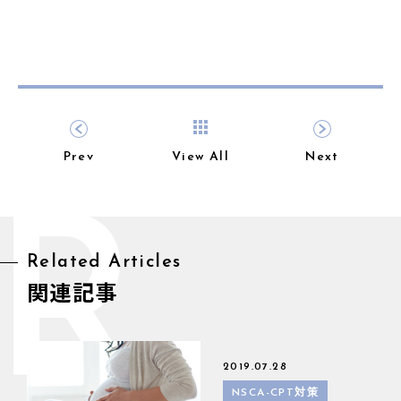
Prev
View All
Next
R
Related Articles
関連記事
2019.07.28
NSCA-CPT対策