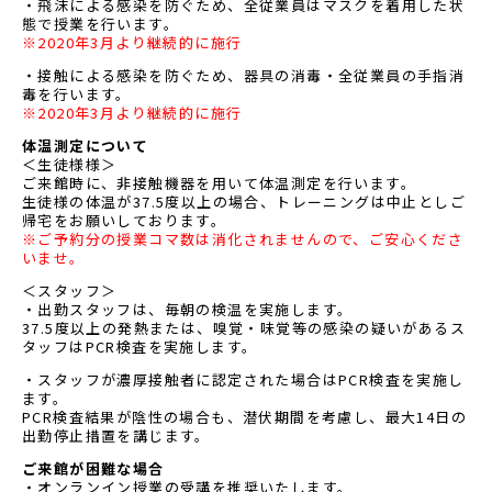
・飛沫による感染を防ぐため、
全従業員はマスクを着用した状
態で授業を行います。
※2020年3月より継続的に施行
・接触による感染を防ぐため、器具の消毒・
全従業員の手指消
毒を行います。
※2020年3月より継続的に施行
体温測定について
＜生徒様様＞
ご来館時に、非接触機器を用いて体温測定を行います。
生徒様の体温が37.5度以上の場合、
トレーニングは中止としご
帰宅をお願いしております。
※ご予約分の授業コマ数は消化されませんので、
ご安心くださ
いませ。
＜スタッフ＞
・出勤スタッフは、
毎朝の検温を実施します。
37.5度以上の発熱または、嗅覚・味覚等の感染の疑いがあるス
タッフはPCR検査を実施します。
・スタッフが濃厚接触者に認定された場合はPCR検査を実施し
ます。
PCR検査結果が陰性の場合も、潜伏期間を考慮し、最大14日の
出勤停止措置を講じます。
ご来館が困難な場合
・オンランイン授業の受講を推奨いたします。