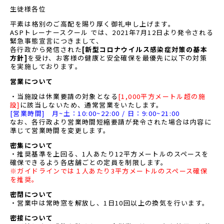
生徒様各位
平素は格別のご高配を賜り厚く御礼申し上げます。
ASPトレーナースクール では、2021年7月12日より発令される
緊急事態宣言につきまして、
各行政から発信された
[
新型コロナウイルス感染症対策の基本
方針]
を受け、
お客様の健康と安全確保を最優先に以下の対策
を実施しております
。
営業について
・当施設は休業要請の対象となる
[1,000平方メートル超の施
設]
に該当しないため、通常営業をいたします。
[営業時間] 月~土：10:00~22:00 / 日：9:00~21:00
なお、各行政より営業時間短縮要請が発令された場合は内容に
準じて営業時間を変更します。
密集について
・推奨基準を上回る、1人あたり12平方メートルのスペースを
確保できるよう各店舗ごとの定員を制限します。
※ガイドラインでは１人あたり3平方メートルのスペース確保
を推奨。
密閉について
・営業中は常時窓を解放し、1日10回以上の換気を行います。
密接について