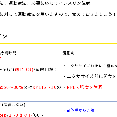
療法、運動療法、必要に応じてインスリン注射
方に対して運動療法を用いますので、覚えておきましょう
イン
/持続時間
留意点
回
・エクササイズ前後に血糖値
〜60分(
週150分)
/最終目標：
・エクササイズ前に間食を
ax50〜80％
又は
RPE12〜16
の
・
RPEで強度を管理
回
(連続しない)
・
自体重から開始
Rep
/
2
〜3セット
(60〜