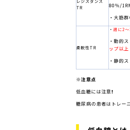
レジスタンス
80％/1R
TR
・大筋群
・
週に2〜
・動的ス
柔軟性TR
ップ以上
・静的ス
※注意点
低血糖には注意❗️
糖尿病の患者はトレー