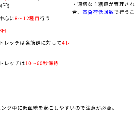
・適切な血糖値が管理され
M)
合、
高負荷低回数
で行うこ
中心に
8〜12種目
行う
3回
トレッチは各筋群に対して
4レ
トレッチは
10〜60秒保持
ニング中に低血糖を起こしやすいので注意が必要。