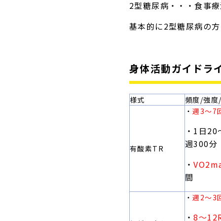
2型糖尿病・・・食事
基本的に2型糖尿病の
身体活動ガイドラ
様式
頻度/強度
・
週3〜7
・1日20
週300分
有酸素TR
・
VO2m
間
・
週2〜3
・
8〜12