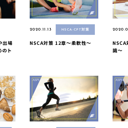
2020.11.13
2020.0
NSCA-CPT対策
や出場
NSCA対策 12章〜柔軟性〜
NSC
めのト
識〜