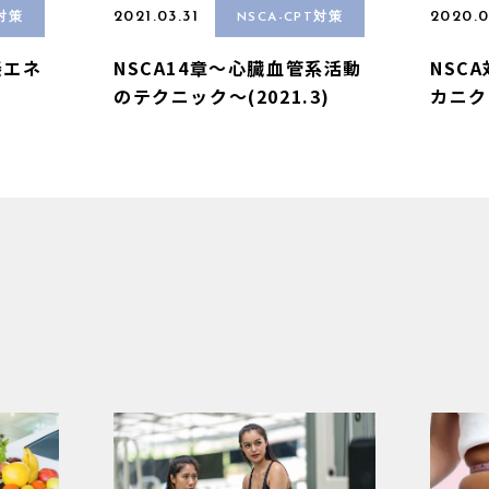
2021.03.31
2020.0
T対策
NSCA-CPT対策
養エネ
NSCA14章〜心臓血管系活動
NSC
のテクニック〜(2021.3)
カニク