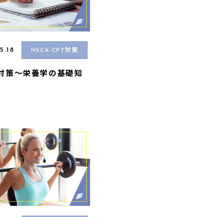
5.18
NSCA-CPT対策
A対策〜栄養学の基礎知