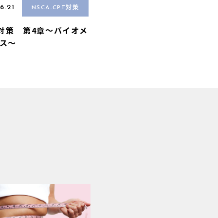
6.21
NSCA-CPT対策
A対策 第4章〜バイオメ
ス〜