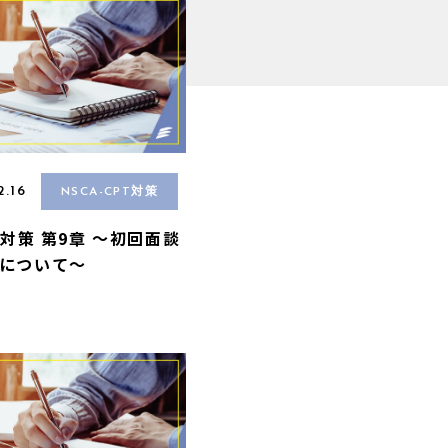
2.16
NSCA-CPT対策
A 対策 第9章 〜初回面談
について〜