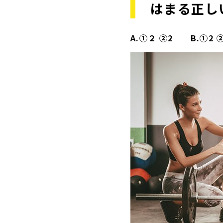
はまる正し
A.①２
②2 B.①2 