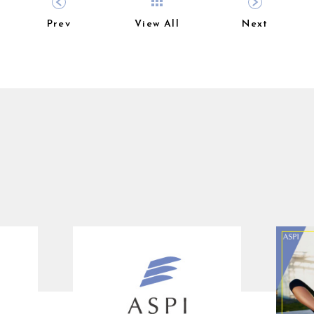
Prev
View All
Next