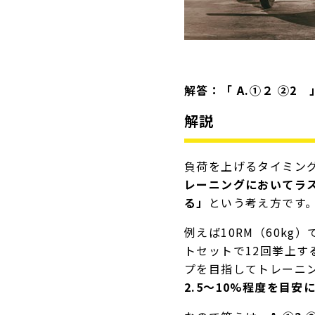
解答：「 A.①２ ②2 
解説
負荷を上げるタイミン
レーニングにおいてラ
る」
という考え方です
例えば10RM（60k
トセットで12回挙上す
プを目指してトレーニ
2.5〜10%程度を目安