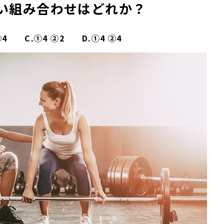
い組み合わせはどれか？
②4 C.①4 ②2 D.①4 ②4