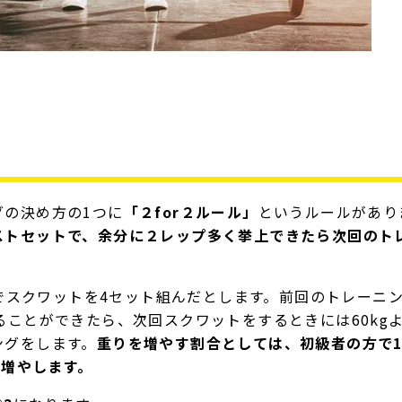
」
グの決め方の1つに
「２for２ルール」
というルールがあり
ストセットで、余分に２レップ多く挙上できたら次回のト
。
g）でスクワットを4セット組んだとします。前回のトレーニ
ることができたら、次回スクワットをするときには60kg
ングをします。
重りを増やす割合としては、初級者の方で1
に増やします。