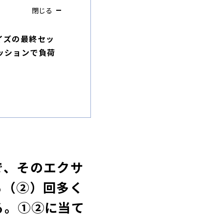
閉じる
イズの最終セッ
ッションで負荷
で、そのエクサ
も（②）回多く
る。①②に当て