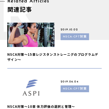
R
Related Articles
関連記事
2019.10.02
NSCA-CPT対策
NSCA対策〜15章レジスタンストレーニグのプログラムデ
ザイン〜
2019.06.04
NSCA-CPT対策
NSCA対策〜10章 体力評価の選択と管理〜