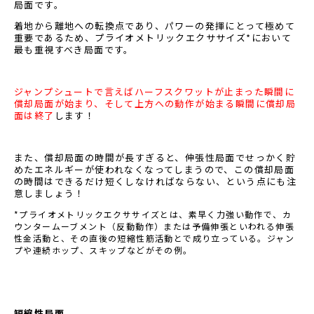
局面です。
着地から離地への転換点であり、パワーの発揮にとって極めて
重要であるため、プライオメトリックエクササイズ*において
最も重視すべき局面です。
ジャンプシュートで言えばハーフスクワットが止まった瞬間に
償却局面が始まり、そして上方への動作が始まる瞬間に償却局
面は終了
します！
また、償却局面の時間が長すぎると、伸張性局面でせっかく貯
めたエネルギーが使われなくなってしまうので、この償却局面
の時間はできるだけ短くしなければならない、という点にも注
意しましょう！
*プライオメトリックエクササイズとは、素早く力強い動作で、カ
ウンタームーブメント（反動動作）または予備伸張といわれる伸張
性金活動と、その直後の短縮性筋活動とで成り立っている。ジャン
プや連続ホップ、スキップなどがその例。
短縮性局面