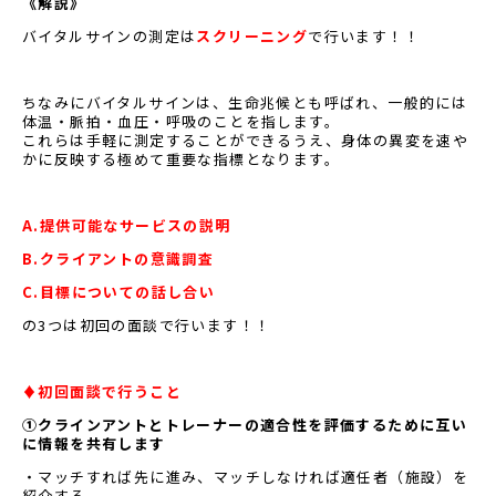
《解説》
バイタルサインの測定は
スクリーニング
で行います！！
ちなみにバイタルサインは、生命兆候とも呼ばれ、一般的には
体温・脈拍・血圧・呼吸のことを指します。
これらは手軽に測定することができるうえ、身体の異変を速や
かに反映する極めて重要な指標となります。
A.提供可能なサービスの説明
B.クライアントの意識調査
C.目標についての話し合い
の3つは初回の面談で行います！！
♦初回面談で行うこと
①クラインアントとトレーナーの適合性を評価するために互い
に情報を共有します
・マッチすれば先に進み、マッチしなければ適任者（施設）を
紹介する