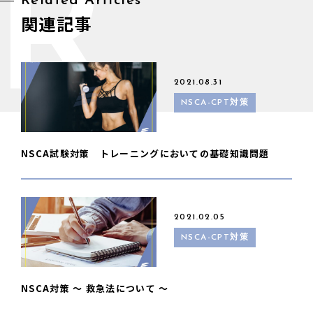
R
Related Articles
関連記事
2021.08.31
NSCA-CPT対策
NSCA試験対策 トレーニングにおいての基礎知識問題
2021.02.05
NSCA-CPT対策
NSCA対策 〜 救急法について 〜