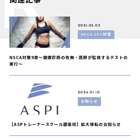
R
2021.05.03
NSCA-CPT対策
NSCA対策9章〜健康診断の有無・医師が監視するテストの
実行〜
2024.01.10
お知らせ
【ASPトレーナースクール銀座校】拡大移転のお知らせ