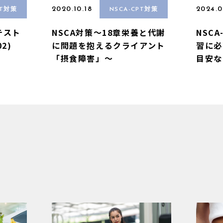
2020.10.18
2024.0
PT対策
NSCA-CPT対策
テスト
NSCA対策〜18章栄養と代謝
NSC
2)
に問題を抱えるクライアント
習に必
「摂食障害」〜
目安な