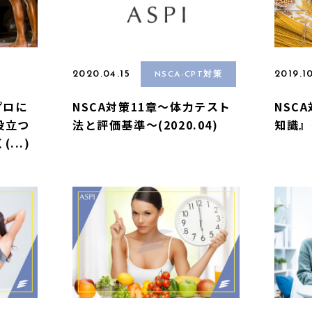
2020.04.15
2019.1
NSCA-CPT対策
プロに
NSCA対策11章〜体力テスト
NSC
役立つ
法と評価基準〜(2020.04)
知識』
...)