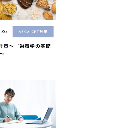
0.04
NSCA-CPT対策
A対策〜『栄養学の基礎
〜