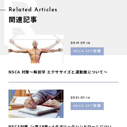
R
Related Articles
関連記事
2019.09.16
NSCA-CPT対策
NSCA 対策〜解剖学 エクササイズと運動面について〜
2021.07.14
NSCA-CPT対策
NSCA対策（~第19章~メタボリックシンドロームについ