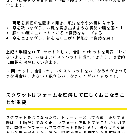
介します。
両足を肩幅の位置まで開き、爪先をやや外側に向ける
息を吸いながら、お尻を突き出すような姿勢で腰を落とす
膝が90度に曲がったところで姿勢をキープする
息を吐きながら、膝を軽く曲げた状態まで姿勢を戻す
上記の手順を10回1セットとして、合計で3セットを目安におこ
ないましょう。お客さまがスクワットに慣れてきたら、段階的
に回数を増やしていきます。
10回1セット、合計3セットのスクワットをおこなうのがきつそ
うな場合は、少ない回数からおこなうことがおすすめです。
スクワットはフォームを理解して正しくおこなうこ
とが重要
スクワットをおこなったり、トレーナーとして指導したりする
際は、手順だけでなく正しいフォームを理解することが大切で
す。間違ったフォームでスクワットを続けると、思うような筋
トレ効果を得られないほか、関節を痛める原因となる可能性も