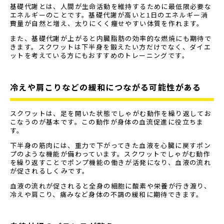
基礎代謝とは、人間が生命活動を維持するために最低限必要な
エネルギーのことです。基礎代謝が高いと1日のエネルギー消
費量が自然と増え、太りにくく痩せやすい体質を作れます。
また、基礎代謝が上がると内臓脂肪の効率的な燃焼にも期待で
きます。スクワットは下半身を鍛えたい方だけでなく、ダイエ
ットを考えている方にもおすすめのトレーニングです。
冷えや肩こりなどの緩和につながる可能性がある
スクワットは、足を開いた状態でしゃがむ動作を繰り返してお
こなうのが基本です。この動作が身体の血流促進に役立ちま
す。
下半身の筋肉には、重力で下がってきた血液を心臓に戻すポン
プのような機能が備わっています。スクワットでしゃがむ動作
を繰り返すことでポンプ機能の働きが活発になり、血液の流れ
が促されるしくみです。
血液の流れが促されると全身の細胞に酸素や栄養が行き渡り、
冷えや肩こり、痛みなど身体の不調の緩和に期待できます。