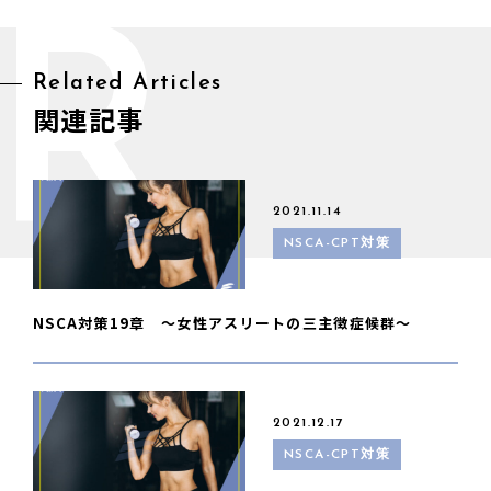
R
Related Articles
関連記事
2021.11.14
NSCA-CPT対策
NSCA対策19章 〜女性アスリートの三主徴症候群〜
2021.12.17
NSCA-CPT対策