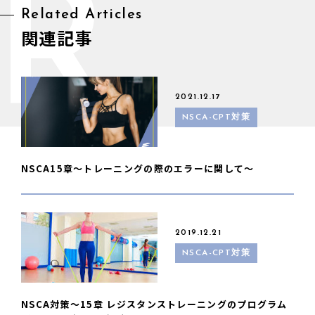
R
Related Articles
関連記事
2021.12.17
NSCA-CPT対策
NSCA15章〜トレーニングの際のエラーに関して〜
2019.12.21
NSCA-CPT対策
NSCA対策〜15章 レジスタンストレーニングのプログラム