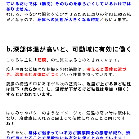
ているだけで体（筋肉）そのものを柔らかくしているわけでは
ありません。
むしろ、不安定な関節を安定させるために周りの筋肉に頼る結
果となるので、
身体への負担が大きくなる時期
ともいえます。
b.深部体温が高いと、可動域に有効に働く
こちらは主に「
筋膜
」の性質によるものとされています。
筋肉や骨など様々な組織を包む筋膜は、
冷えると固体に近づ
き、温まると液体に近づく
という性質を持っています。
筋膜の構造の中にあるゲル状の基質は、
温度が上がるほど粘性
は低下（柔らかく）し、温度が下がるほど粘性は増加（硬く）
するといわれています。
はちみつやバターのようなイメージで、気温の高い時は液体に
なり、冷蔵庫に入れると固まって個体になることと同じです
ね！
そのため、
身体が温まっている方が筋膜同士の癒着が減り、滑
りが良くなることで柔軟性にも有効に働くとされています！