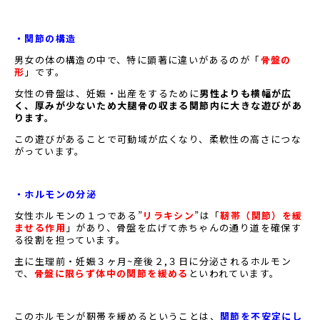
・関節の構造
男女の体の構造の中で、特に顕著に違いがあるのが「
骨盤の
形
」です。
女性の骨盤は、妊娠・出産をするために
男性よりも横幅が広
く、厚みが少ないため大腿骨の収まる関節内に大きな遊びがあ
ります。
この遊びがあることで可動域が広くなり、柔軟性の高さにつな
がっています。
・ホルモンの分泌
女性ホルモンの１つである”
リラキシン
”は「
靭帯（関節）を緩
ませる作用
」があり、骨盤を広げて赤ちゃんの通り道を確保す
る役割を担っています。
主に生理前・妊娠３ヶ月~産後２,３日に分泌されるホルモン
で、
骨盤に限らず体中の関節を緩める
といわれています。
このホルモンが靭帯を緩めるということは、
関節を不安定にし