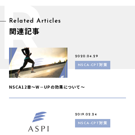
R
Related Articles
関連記事
2020.04.29
NSCA-CPT対策
NSCA12章～W－UPの効果について～
2019.02.24
NSCA-CPT対策