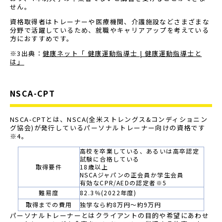
せん。
資格取得者はトレーナーや医療機関、介護施設などさまざまな
分野で活躍しているため、就職やキャリアアップを考えている
方におすすめです。
※3出典：
健康ネット「 健康運動指導士 | 健康運動指導士と
は」
NSCA-CPT
NSCA-CPTとは、NSCA(全米ストレングス&コンディショニン
グ協会)が発行しているパーソナルトレーナー向けの資格です
※4。
高校を卒業している、あるいは高卒認定
試験に合格している
取得要件
18歳以上
NSCAジャパンの正会員か学生会員
有効なCPR/AEDの認定者※5
難易度
82.3％(2022年度)
取得までの費用
独学なら約8万円～約9万円
パーソナルトレーナーとはクライアントの目的や希望にあわせ