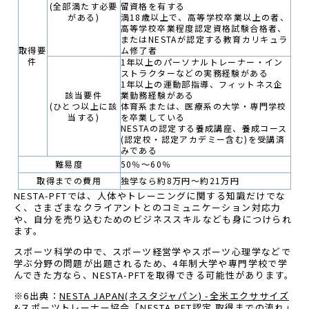
(全部満たす必要
留資格を有する
がある)
満18歳以上で、高等学校卒業以上の者、
高等学校卒業程度認定資格試験合格者、
またはNESTAが認定する教育カリキュラ
取得要
ム修了者
件
1年以上のパーソナルトレーナー・イン
ストラクターなどの実務経験がある
1年以上の運動部指導、フィットネス企
該当要件
業勤務経験がある
(ひとつ以上に該
体育系または、医療系の大学・専門学校
当する)
を卒業している
NESTAの認定する養成講座、養成コース
(認定校・認定アカデミー含む)を受講済
みである
難易度
50％～60％
取得までの費用
独学なら約8万円～約21万円
NESTA-PFTでは、人体やトレーニングに関する知識だけでな
く、さまざまなクライアントとのコミュニケーション対応力
や、自分を売り込むためのビジネススキルなども身につけられ
ます。
スポーツ科学の中で、スポーツ経営学やスポーツ心理学などで
学ぶ分野の問題が出題されるため、4年制大学や専門学校で学
んできた方なら、NESTA-PFTを取得できる可能性があります。
※6出典：
NESTA JAPAN(ネスタジャパン) -全米エクササイズ
&スポーツトレーナー協会「NESTA PFT認定 取得までの流れ」