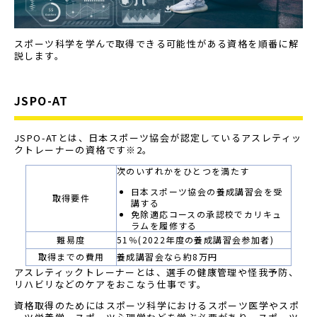
スポーツ科学を学んで取得できる可能性がある資格を順番に解
説します。
JSPO-AT
JSPO-ATとは、日本スポーツ協会が認定しているアスレティッ
クトレーナーの資格です※2。
次のいずれかをひとつを満たす
日本スポーツ協会の養成講習会を受
取得要件
講する
免除適応コースの承認校でカリキュ
ラムを履修する
難易度
51％(2022年度の養成講習会参加者)
取得までの費用
養成講習会なら約8万円
アスレティックトレーナーとは、選手の健康管理や怪我予防、
リハビリなどのケアをおこなう仕事です。
資格取得のためにはスポーツ科学におけるスポーツ医学やスポ