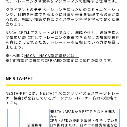
て、トレーニングや食事をマンツーマンで指導する仕事です。
クライアントのモチベーションを保つためのコミュニケーショ
ンや、目的を達成できるように食事や栄養を管理する必要があ
るため、幅広い知識が身につくスポーツ科学を学んでおくと役
立ちます。
NSCA-CPTはアスリートだけでなく、年齢や性別、経験を問わ
ず幅広い層に対してトレーニング指導できるだけの知識や技術
を身につけられるため、トレーナーを目指している方は取得し
ましょう。
※4出典：
NSCA「NSCA認定資格とは」
※5資格認定に有効なCPR/AEDの認定には条件があります。
NESTA-PFT
NESTA-PFTとは、NESTA(全米エクササイズ＆スポーツトレー
ナー協会)が発行しているパーソナルトレーナー向けの資格で
す※6。
NESTA JAPANからPFTテキストを購入
済み
CPR・AEDの技能を習得・保持している
必須要件
日本国籍または、日本での就労可能な在