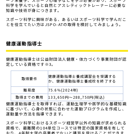
ーツ栄養学、スポーツ心理学などを学ぶ必要があり、スポーツ
科学を学んでいると自然とアスレティックトレーナーに必要な
知識や技術が身につきます。
スポーツ科学に興味がある、あるいはスポーツ科学で学んだこ
とを役立てたい方はJSPO-ATの取得を検討してみましょう。
健康運動指導士
健康運動指導士は公益財団法人健康・体力づくり事業財団が認
定している資格です※3。
健康運動指導士養成講習会を受講する
取得要件
か、健康運動指導士養成校を終了する
難易度
75.6％(2024年)
取得までの費用
133,650円～288,750円(税込)
健康運動指導士を取得すれば、運動生理学や医学的な基礎知識
に基づいて、心身の状態に合わせた運動プログラムを作成し、
運動量や方法を指導できます。
スポーツ科学におけるスポーツ経営学以外の知識が求められる
資格で、最難関の104単位コースでは特定の国家資格を有して
おり、4年制大学の卒業者でないと講習を受けることができま