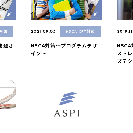
2021.09.03
2019.11
T対策
NSCA-CPT対策
出題さ
NSCA対策〜プログラムデザ
NSC
イン〜
ストレ
ズテク