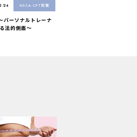
2.24
NSCA-CPT対策
A〜パーソナルトレーナ
る法的側面〜