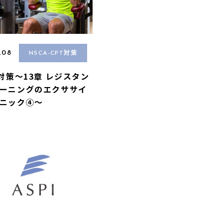
.08
NSCA-CPT対策
A対策〜13章 レジスタン
ーニングのエクササイ
ニック④〜