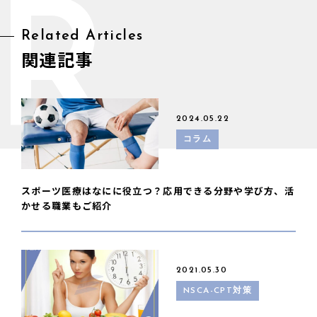
R
Related Articles
関連記事
2024.05.22
コラム
スポーツ医療はなにに役立つ？応用できる分野や学び方、活
かせる職業もご紹介
2021.05.30
NSCA-CPT対策