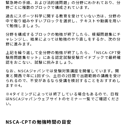
緊急時の手順、および法的諸問題」の分野にわかれており、分
野ごとに複数のブロックで構成されています。
過去にスポーツ科学に関する教育を受けていない方は、分野の
中で取り組みやすいブロックを選択し、テキストや動画を用い
て勉強しましょう。
分野を構成するブロックの勉強が終了したら、模擬問題集にチ
ャレンジし、結果によっては勉強のやり直しをするか、次の分
野に進みます。
上記を繰り返して全分野の勉強が終了したら、「NSCA-CPT受
験用問題集セット」にある認定試験受験ガイドブックで最終確
認をおこない、試験に挑みましょう。
なお、NSCAジャパンでは受験対策講座を開催しています。関
東と関西で年に1回ずつ、土日の2日間で出題範囲の講義を受け
られるので、不安があるなら受講を検討することをおすすめし
ます※4。
※4タイミングによっては終了している場合もあるので、日程
はNSCAジャパンウェブサイトのセミナー一覧でご確認くださ
い。
NSCA-CPTの勉強時間の目安