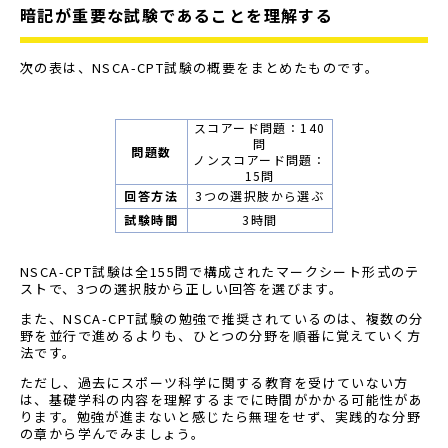
暗記が重要な試験であることを理解する
次の表は、NSCA-CPT試験の概要をまとめたものです。
スコアード問題：140
問
問題数
ノンスコアード問題：
15問
回答方法
3つの選択肢から選ぶ
試験時間
3時間
NSCA-CPT試験は全155問で構成されたマークシート形式のテ
ストで、3つの選択肢から正しい回答を選びます。
また、NSCA-CPT試験の勉強で推奨されているのは、複数の分
野を並行で進めるよりも、ひとつの分野を順番に覚えていく方
法です。
ただし、過去にスポーツ科学に関する教育を受けていない方
は、基礎学科の内容を理解するまでに時間がかかる可能性があ
ります。勉強が進まないと感じたら無理をせず、実践的な分野
の章から学んでみましょう。