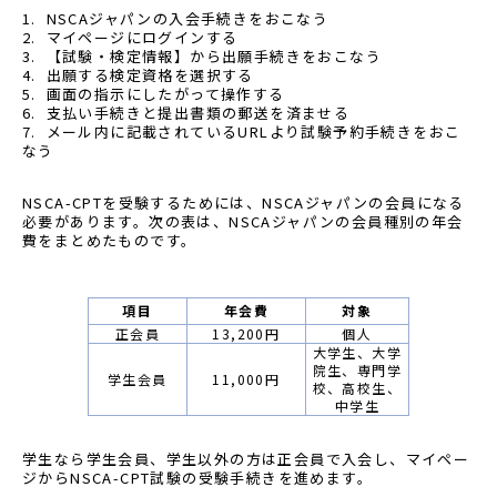
NSCAジャパンの入会手続きをおこなう
マイページにログインする
【試験・検定情報】から出願手続きをおこなう
出願する検定資格を選択する
画面の指示にしたがって操作する
支払い手続きと提出書類の郵送を済ませる
メール内に記載されているURLより試験予約手続きをおこ
なう
NSCA-CPTを受験するためには、NSCAジャパンの会員になる
必要があります。次の表は、NSCAジャパンの会員種別の年会
費をまとめたものです。
項目
年会費
対象
正会員
13,200円
個人
大学生、大学
院生、専門学
学生会員
11,000円
校、高校生、
中学生
学生なら学生会員、学生以外の方は正会員で入会し、マイペー
ジからNSCA-CPT試験の受験手続きを進めます。