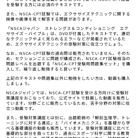
を受験する方には必須のテキストです。
また、NSCA-CPT試験では、エクササイズテクニックに関する
映像や画像を見て解答する問題があります。
「NSCAジャパン ストレングス＆コンディショニング エク
ササイズ・バイブル」は、DVDが付属したテキストです。適切
なテクニックやよく見られるエラーなどが掲載されているた
め、エクササイズテクニックの受験対策に役立つでしょう。
なお、NSCA-CPT試験の過去問は販売されていません。そのた
め、セクションごとに問題が構成され、NSCA-CPT試験相当の
問題レベルを出題する「NSCA-CPT受験用問題集セット」を購
入して、繰り返し勉強すると良いです。
上記のテキストや問題集以外に勉強をしたい方は、動画も購入
しましょう。
NSCAジャパンでは、NSCA-CPT試験を受ける方向けに受験対
策講座をおこなっており、公式サイトで録画した動画を販売し
ています。分野ごとに販売しているため、苦手分野の対策に役
立つ動画です。
また、受験対策講座とは別に、出題範囲の「解剖生理学、トレ
ーニングに対する適応」と「バイオメカニクス」を基礎から学
べる基礎講座の動画も販売しています。受験対策講座に比べて
基礎的な部分を扱っており、過去にスポーツ科学に関する教育