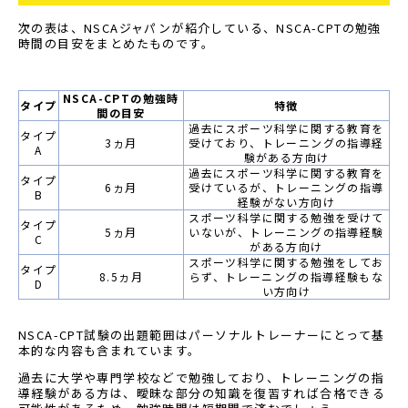
次の表は、NSCAジャパンが紹介している、NSCA-CPTの勉強
時間の目安をまとめたものです。
NSCA-CPTの勉強時
タイプ
特徴
間の目安
過去にスポーツ科学に関する教育を
タイプ
3ヵ月
受けており、トレーニングの指導経
A
験がある方向け
過去にスポーツ科学に関する教育を
タイプ
6ヵ月
受けているが、トレーニングの指導
B
経験がない方向け
スポーツ科学に関する勉強を受けて
タイプ
5ヵ月
いないが、トレーニングの指導経験
C
がある方向け
スポーツ科学に関する勉強をしてお
タイプ
8.5ヵ月
らず、トレーニングの指導経験もな
D
い方向け
NSCA-CPT試験の出題範囲はパーソナルトレーナーにとって基
本的な内容も含まれています。
過去に大学や専門学校などで勉強しており、トレーニングの指
導経験がある方は、曖昧な部分の知識を復習すれば合格できる